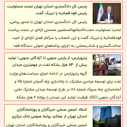
در طول بخش عمده درگیری تعطیل شد و پس از بازگشایی نیز با افت
رئیس کل دادگستری استان تهران تمدید مسئولیت
رئیس قوه قضائیه را تبریک گفت
شاخص، تشکیل صف‌های سنگین فروش و خروج سرمایه مواجه شد. در
رئیس کل دادگستری استان تهران با صدور پیامی،
سوی دیگر، جهش قیمت نفت، اختلال پروازها، افزایش نااطمینانی و تغییر
تمدید مسئولیت حجت‌الاسلام‌والمسلمین محسنی اژه‌ای در سمت ریاست
رفتار خانوارها و بنگاه‌ها نشان داد هزینه واقعی جنگ، تنها در خسارت‌های
مستقیم خلاصه نمی‌شود.
قوه قضائیه را تبریک گفت و این انتصاب را سرآغاز فصل تازه‌ای از امید،
عدالت‌گستری و شتاب‌بخشی به اجرای برنامه‌های تحولی دستگاه قضا
دانست.
پتروپارس؛ از پارس جنوبی تا آزادگان جنوبی | تولید
بیش از 84 هزار بشکه نفت در مهم‌ترین میدان
نفتی مشترک کشور
گروه پتروپارس در ادامه اجرای سیاست‌های وزارت
نفت برای توسعه میادین مشترک، با راه‌اندازی چاه گدوان شماره ۷۵ و
آماده‌سازی چاه سروک شماره ۸۸ در طرح توسعه میدان مشترک نفتی
آزادگان جنوبی (GC)، ظرفیت تولید این میدان را روزانه ۲ هزار بشکه
افزایش داد. با ثبت این دستاورد، مجموع ظرفیت چاه‌های راه‌اندازی‌شده
انتقاد انجمن صنفی خبرنگاران و روزنامه‌نگاران
توسط پتروپارس در بسته مرکزی میدان به ۸۴ هزار و ۲۰۰ بشکه در روز
استان تهران از عملکرد روابط عمومی بانک مرکزی
رسید.
انجمن صنفی خبرنگاران و روزنامه‌نگاران استان تهران