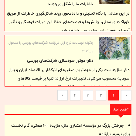
که دیگر نمی‌توان آن را یک اتفاق موقت تابستانی دانست. ناترازی برق به
خاطرات ما را شکل می‌دهند
یکی از ریسک‌های دائمی سودآوری در اقتصاد ایران تبدیل شده است.
در این مقاله، با نگاه تحلیلی و داده‌محور، روند شکل‌گیری خاطرات از طریق
خوراک‌های محلی، چالش‌ها و فرصت‌های حفظ این میراث فرهنگی و تأثیر
آن‌ها بر هویت نسل‌ها بررسی خواهد شد.
چگونه نوسانات نرخ ارز، ترازنامه شرکت‌های بورسی را متحول
می‌کند؟
دلار؛ موتور سودسازی شرکت‌های بورسی
دلار سال‌هاست یکی از مهم‌ترین متغیرهای اثرگذار بر اقتصاد ایران و بازار
سرمایه محسوب می‌شود. تغییرات نرخ ارز نه تنها بر قیمت کالاهای
وارداتی و هزینه‌های تولید اثر می‌گذارد، بلکه سودآوری بسیاری از
‹
1
2
3
4
›
شرکت‌های بورسی را نیز دگرگون می‌کند. در حالی که افزایش نرخ دلار برای
برخی صنایع به معنای رشد درآمد و سود است، برای گروهی دیگر افزایش
آخرین اخبار
هزینه‌ها، کاهش حاشیه سود و حتی افت تولید را به همراه دارد. به همین
دلیل، تحلیل رابطه دلار و بورس، یکی از مهم‌ترین ابزارهای تصمیم‌گیری
چرخش بزرگ در مؤسسه اعتباری ملل؛ مزایده ۱۰۰ همتی، گام نخست
سرمایه‌گذاران به شمار می‌رود.
برای ترمیم ترازنامه