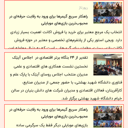
درآمد شرکت‌ها تا چه اندازه به سود واقعی تبدیل شده و کدام صنایع زیر
رپورتاژ
فشار هزینه‌های تولید، محدودیت انرژی، افزایش نرخ مواد اولیه و
راهکار سریع گیمرها برای ورود به رقابت حرفه‌ای در
هزینه‌های مالی قرار گرفته‌اند. بررسی گزارش‌های فصل نخست نشان
محبوب‌ترین بازی‌های موبایلی
می‌دهد مرز میان برندگان و بازندگان بازار را نه صرفاً افزایش فروش، بلکه
انتخاب یک مرجع معتبر برای خرید یا فروش اکانت اهمیت بسیار زیادی
کیفیت سود، حاشیه سود، جریان نقد و پایداری عملیات تعیین می‌کند.
دارد. ویجی استور یکی از پلتفرم‌های تخصصی و معتبر در حوزه فروش
اکانت بازی، بستری مطمئن برای گیمرهایی است که به دنبال معامله امن
و حرفه‌ای هستند.
تقدیر از ۲۴ بنگاه برتر اقتصادی در اجلاس آیتِک
نخستین نشست همکاری های اقتصادی و علمی
مدیران منتخب اجلاس روسای آیتِک با پارک علم و
فناوری دانشگاه شهید بهشتی، با حضور جمعی از مدیران صنایع،
کارآفرینان، فعالان اقتصادی و مدیران شرکت های دانش بنیان در سالن
خیام دانشگاه شهید بهشتی برگزار شد.
راهکار سریع گیمرها برای ورود به رقابت حرفه‌ای در
محبوب‌ترین بازی‌های موبایلی
بازی‌های موبایلی دیگر فقط یک سرگرمی ساده