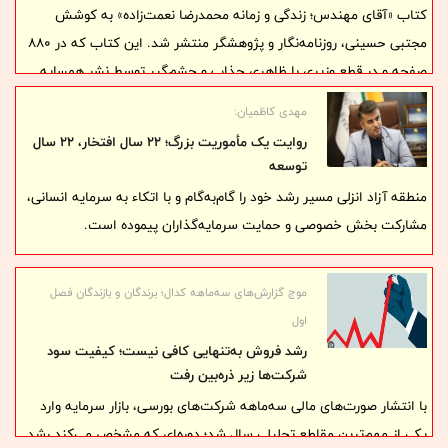
کتاب «آقای مهندس؛ زندگی و زمانه‌ محمدرضا نعمت‌زاده» به کوشش
مجتبی حسینی، روزنامه‌نگار و پژوهشگر منتشر شد. این کتاب که در ۸۸۰
صفحه و در قطع وزیری با ظاهری جذاب و چشم‌گیر توسط نشر همسایه
منتشر شده، حاصل بیش از صد ساعت گفت‌وگوی بی‌پرده با مردی است
مهدی کاظمیان:
که در تاریخ معاصر ایران، نامش با مفاهیمی چون توسعه، صنعت و
روایت یک مأموریت بزرگ؛ ۲۲ سال افتخار، ۲۲ سال
پتروشیمی گره خورده است. گفت‌وگوی بلند حسینی با نعمت‌زاده در
توسعه
سراسر کتاب همزمان سه خط روایی اصلی را پیش می‌برد و خواننده در این
منطقه آزاد انزلی مسیر رشد خود را گام‌به‌گام و با اتکاء به سرمایه انسانی،
مسیر همزمان با تاریخ تحولات سیاسی ایران، زندگی شخصی یک کارگزار و
مشارکت بخش خصوصی و حمایت سرمایه‌گذاران پیموده است.
تاریخ تحولات صنعتی ایران مواجه می‌شود. این موضوع یکی از مهم‌ترین و
جذاب‌ترین ویژگی‌های کتاب آقای مهندس است.
موج گزارش‌های سه‌ماهه کدال؛ برندگان و بازندگان فصل
اول
رشد فروش به‌تنهایی کافی نیست؛ کیفیت سود
شرکت‌ها زیر ذره‌بین رفت
با انتشار صورت‌های مالی سه‌ماهه شرکت‌های بورسی، بازار سرمایه وارد
یکی از مهم‌ترین مقاطع تحلیلی سال شد؛ دوره‌ای که مشخص می‌کند رشد