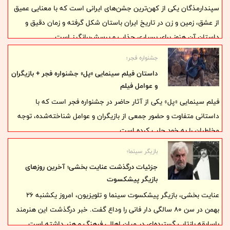
سپندارمذگان یکی از کهن‌ترین جشن‌های ایرانی است که با معنایی عمیق
از عشق، زمین و زن در تاریخ ایران باستان شکل گرفته و زمان دقیق و
داستان آن هنوز برای بسیاری جذاب و پرسش‌برانگیز است.
جشنواره فجر؛
داستان فیلم سینمایی «پل» جشنواره فجر + بازیگران
و عوامل فیلم
فیلم سینمایی «پل» یکی از آثار حاضر در جشنواره فجر است که با
داستانی متفاوت و حضور جمعی از بازیگران و عوامل شناخته‌شده، توجه
مخاطبان را به خود جلب کرده است.
بازیگر سینما؛
جزئیات درگذشت عنایت بخشی؛ آخرین روزهای
بازیگر پیشکسوت
عنایت بخشی، بازیگر پیشکسوت سینما و تلویزیون، امروز یکشنبه ۲۶
بهمن در سن ۸۰ سالگی دار فانی را وداع گفت. خبر درگذشت این هنرمند
باسابقه بازتاب گسترده‌ای در میان اهالی فرهنگ و هنر داشته است.