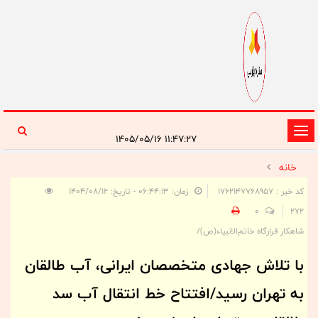
تغییر
۱۱:۴۷:۲۷ ۱۴۰۵/۰۵/۱۶
وضعیت
خانه
ناوبری
کد خبر : 1762147768957
زمان: ۰۶:۴۴:۱۳ - تاریخ: ۱۴۰۴/۰۸/۱۲
0
272
شاهکار قرارگاه خاتم‌الانبیاء(ص)/
با تلاش جهادی متخصصان ایرانی، آب طالقان
به تهران رسید/افتتاح خط انتقال آب سد