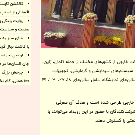
کالکشن تابستا
اقساطی از اسنپ‌پ
روایت زندگی و 
صنعت و سیاست ا
طلای سبز به جا
با کاشت نهال گرد
اربعین؛ حماسه
ن رویداد، 235 شرکت داخلی و 20 شرکت خارجی از کشورهای مختلف از جمله آلمان، ژاپن،
جان انسان‌ها در 
قی، سیستم‌های سرمایشی و گرمایشی، تجهیزات
چرخش بزرگ در 
صوتی و تصویری و قطعات و ماشین‌آلات مرتبط قرار خواهند داد. سالن‌های نمایشگاه شامل سالن‌های 18، 27، 31 آ، 31
۱۰۰ همتی، گام نخست برای ترمیم ترازنامه
ی و خارجی طراحی شده است و هدف آن معرفی
کت‌کنندگان با حضور در این رویداد می‌توانند با
عتی را گسترش دهند.