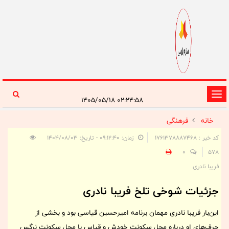
تغییر
۰۲:۲۴:۵۸ ۱۴۰۵/۰۵/۱۸
وضعیت
خانه
فرهنگی
ناوبری
کد خبر : 1761378887468
زمان: ۰۹:۱۲:۴۰ - تاریخ: ۱۴۰۴/۰۸/۰۳
0
578
فریبا نادری
جزئیات شوخی تلخ فریبا نادری
این‌بار فریبا نادری مهمان برنامه امیرحسین قیاسی بود و بخشی از
حرف‌های او درباره محل سکونت خودش و قیاس با محل سکونت نرگس