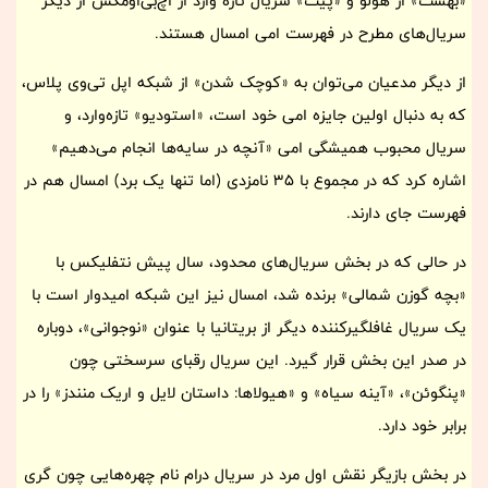
«بهشت» از هولو و «پیت» سریال تازه وارد از اچ‌بی‌اومکس از دیگر
سریال‌های مطرح در فهرست امی امسال هستند.
از دیگر مدعیان می‌توان به «کوچک شدن» از شبکه اپل تی‌وی پلاس،
که به دنبال اولین جایزه امی خود است، «استودیو» تازه‌وارد، و
سریال محبوب همیشگی امی «آنچه در سایه‌ها انجام می‌دهیم»
اشاره کرد که در مجموع با 35 نامزدی (اما تنها یک برد) امسال هم در
فهرست جای دارند.
در حالی که در بخش سریال‌های محدود، سال پیش نتفلیکس با
«بچه گوزن شمالی» برنده شد، امسال نیز این شبکه امیدوار است با
یک سریال غافلگیرکننده دیگر از بریتانیا با عنوان «نوجوانی»، دوباره
در صدر این بخش قرار گیرد. این سریال رقبای سرسختی چون
«پنگوئن»، «آینه سیاه» و «هیولاها: داستان لایل و اریک منندز» را در
برابر خود دارد.
در بخش بازیگر نقش اول مرد در سریال درام نام چهره‌هایی چون گری