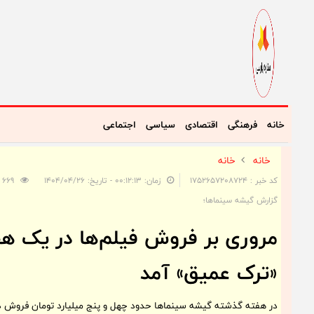
خانه
فرهنگی
اقتصادی
سیاسی
اجتماعی
خانه
خانه
کد خبر : 1752657208724
زمان: ۰۰:۱۲:۱۳ - تاریخ: ۱۴۰۴/۰۴/۲۶
669
گزارش گیشه سینماها؛
مروری بر فروش فیلم‌ها در یک هفت
«ترک عمیق» آمد
در هفته گذشته گیشه سینماها حدود چهل و پنج میلیارد تومان فروش دا