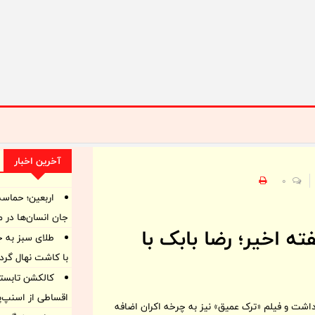
آخرین اخبار
0
اربعین؛ حماسه
جان انسان‌ها در 
ه اخیر؛ رضا بابک با
طلای سبز به جا
با کاشت نهال گرد
کالکشن تابستا
اقساطی از اسنپ‌پ
شت و فیلم «ترک عمیق» نیز به چرخه اکران اضافه