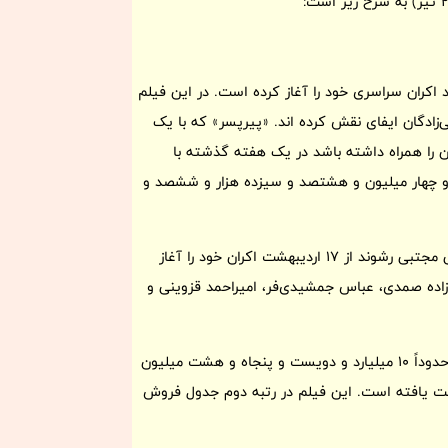
یی «پیرپسر» ساخته اکتای براهنی از چهارشنبه 21 خرداد اکران سراسری خود را آغاز کرده است. در این فیلم
‌زادگان ایفای نقش کرده اند. «پیرپسر» که با یک
 را همراه داشته باشد در یک هفته گذشته با
وانست به فروش 24 میلیارد و یکصد و چهار میلیون و هشتصد و سیزده هزار و ششصد و
فیلم سینمایی «صددام» به کارگردانی پدرام پورامیری و تهیه‌کنندگی مجتبی رشوند از 17 اردیبهشت اکران خود را آغاز
، آزاده صمدی، عباس جمشیدی‌فر، امیراحمد قزوینی و
«صددام» در این هفته 131 هزار و 555 بلیت فروخته و به فروشی حدوداً 10 میلیارد و دویست و پنجاه و هشت میلیون
 یافته است. این فیلم در رتبه دوم جدول فروش