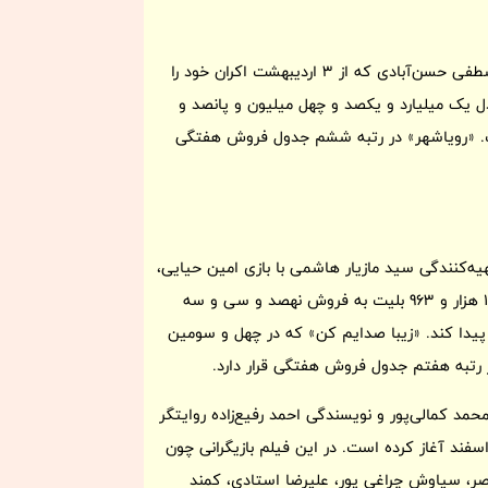
انیمیشن «رویاشهر» به کارگردانی محسن عنایتی و تهیه‌کنندگی مصطفی حسن‌آبادی که از 3 اردیبهشت اکران خود را
هزار 468 بلیت به فروشی معادل یک میلیارد و یکصد و چهل میلیون و پانصد و
. «رویاشهر» در رتبه ششم جدول فروش هفتگی
یه‌کنندگی سید مازیار هاشمی با بازی امین حیایی،
ژولیت رضاعی، مهران غفوریان و ستاره پسیانی توانست با فروش 10 هزار و 963 بلیت به فروش نهصد و سی و سه
پیدا کند. «زیبا صدایم کن» که در چهل و سومین
ر رتبه هفتم جدول فروش هفتگی قرار دارد.
مد کمالی‌پور و نویسندگی احمد رفیع‌زاده روایتگر
‌ای کمدی در دهه 1350 خورشیدی است که اکران خود را از 15 اسفند آغاز کرده است. در این فیلم بازیگرانی چون
اصر، سیاوش چراغی پور، علیرضا استادی، کمند