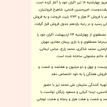
فیلم سینمایی «آنجا همان ساعت» به کارگردانی سیروس الوند از امروز چهارشنبه 18 تیر اکران خود را آغاز کرده است.
حقیقت‌دوست، امیرحسین فتحی، شاهرخ فروتنیان،
سعید پیردوست، سعید قراخانلو و … ایفای نقش کرده اند. این فیلم با فروش 3 هزار و 773 بلیت فروخت و به فروش
ی رسید و در رتبه یازدهم جدول فروش قرار گرفت.
فیلم سینمایی «بی سروصدا» به کارگردانی و تهیه‌کنندگی مجیدرضا مصطفوی از چهارشنبه 24 اردیبهشت اکران خود را
درضا مصطفوی و با بازی پیمان معادی، مهران
امتی، محمد شاکری، محمد زارع، عباس ایمانی،
یاد حاتم مشمولی ساخته شده است.
70 بلیت به فروشی معادل دویست و چهل و دو میلیون و هفتصد و شصت و
 فروش هفتگی را به خود اختصاص دهد.
 علی هاشمی و تهیه کنندگی سلیمان علی محمد نیز با حضور
اسمی، لیندا کیانی و مسعود رایگان توانست با
لیون و نهصد و شصت و هفت هزار و پنجاه و هشت تومانی