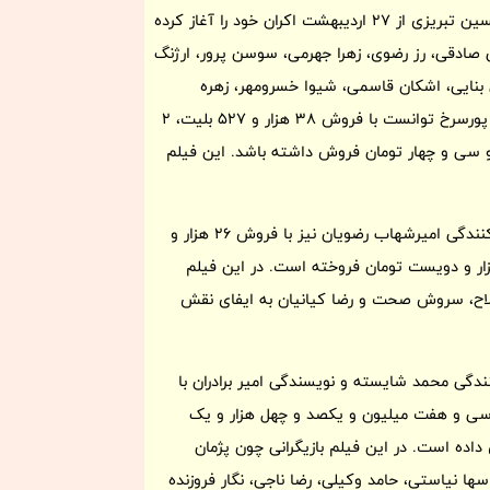
فیلم سینمایی «سلام علیکم حاج آقا» به کارگردانی و نویسندگی حسین تبریزی از 27 اردیبهشت اکران خود را آغاز کرده
لی صادقی، رز رضوی، زهرا جهرمی، سوسن پرور، ارژنگ
ی بنایی، اشکان قاسمی، شیوا خسرومهر، زهره
حمیدی، بهشاد مختاری، سعیده عرب، محمدرضا شریفی نیا و پوریا پورسرخ توانست با فروش 38 هزار و 527 بلیت، 2
 و سی و چهار تومان فروش داشته باشد. این فیلم
فیلم سینمایی «خانه ارواح» به کارگردانی کیارش اسدی‌زاده و تهیه‌کنندگی امیرشهاب رضویان نیز با فروش 26 هزار و
و نه هزار و دویست تومان فروخته است. در این فیلم
فلاح، سروش صحت و رضا کیانیان به ایفای نقش
ندگی محمد شایسته و نویسندگی امیر برادران با
و سیصد و سی و هفت میلیون و یکصد و چهل هزار و یک
ده است. در این فیلم بازیگرانی چون پژمان
 نیاستی، حامد وکیلی، رضا ناجی، نگار فروزنده