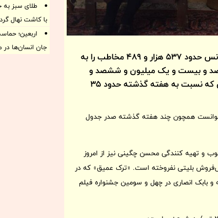
طلای سبز به جا
با کاشت نهال گرد
اربعین؛ حماسه
جان انسان‌ها در 
باکس اکران در هفته گذشته توانست در 18 هزار و 13 سانس حدود 537 هزار و 489 مخاطب را به
ارصد و بیست و یک میلیون و ششصد و
هشتاد و نه هزار و یکصد و شش تومان دست یابد، رقمی که نسبت به هفته گذشته حدود 35
نی توانست همچون چند هفته گذشته صدر جدول
کوب و تهیه کنندگی محسن چگینی نیز از امروز
م در پیش‌فروش بلیتی نفروخته است. «ترک عمیق» که در
ه و بابک انصاری در چهل و سومین جشنواره فیلم